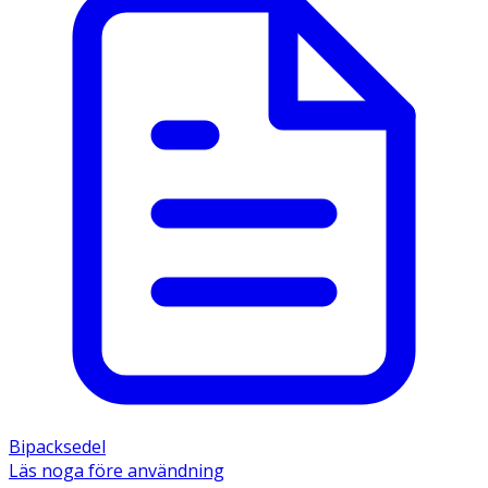
Bipacksedel
Läs noga före användning