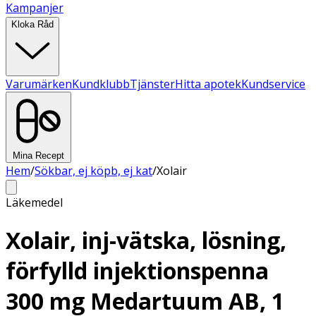
Kampanjer
Kloka Råd
Varumärken
Kundklubb
Tjänster
Hitta apotek
Kundservice
Mina Recept
Hem
/
Sökbar, ej köpb, ej kat
/
Xolair
Läkemedel
Xolair, inj-vätska, lösning,
förfylld injektionspenna
300 mg Medartuum AB, 1