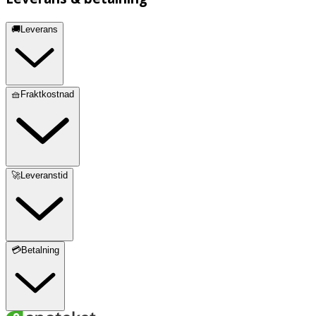
🚚Leverans
🧺Fraktkostnad
🚀Leveranstid
💳Betalning