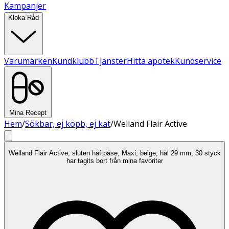
Kampanjer
Kloka Råd
Varumärken
Kundklubb
Tjänster
Hitta apotek
Kundservice
Mina Recept
Hem
/
Sökbar, ej köpb, ej kat
/
Welland Flair Active
Welland Flair Active, sluten häftpåse, Maxi, beige, hål 29 mm, 30 styck
har tagits bort från mina favoriter