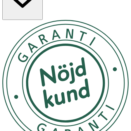
- Appliceras efter rengöring i ett tunt jämt lager som
masseras in i huden.
- Kan användas dagligen eller vid behov i perioder då
huden behöver extra skydd, fett och näring.
- Förvaras i rumstemperatur.
Innehåll
Water (Aqua), Prunus Amygdalus Dulcis (Sweet Almond)
Oil, Arachis Hypogaea (Peanut) Oil+, Beeswax (Cera Alba),
Alcohol denat., Glyceryl Oleate, Fragrance (Parfum)*,
Sorbitan Olivate, Zinc Sulfate, Limonene*, Linalool*,
Citronellol*, Geraniol*, Citral*. [8000730101] * from
natural essential oils +from organic cultivation
Märkning: NATRUE