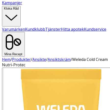
Kampanjer
Kloka Råd
Varumärken
Kundklubb
Tjänster
Hitta apotek
Kundservice
Mina Recept
Hem
/
Produkter
/
Ansikte
/
Ansiktskräm
/
Weleda Cold Cream
Nutri-Protec