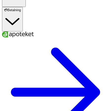
💳Betalning