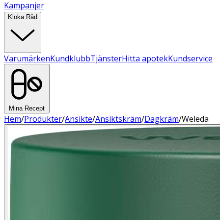
Kampanjer
Kloka Råd
Varumärken
Kundklubb
Tjänster
Hitta apotek
Kundservice
Mina Recept
Hem
/
Produkter
/
Ansikte
/
Ansiktskräm
/
Dagkräm
/
Weleda