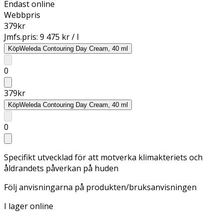
Endast online
Webbpris
379
kr
Jmfs.pris:
9 475 kr / l
Köp
Weleda Contouring Day Cream, 40 ml
0
379
kr
Köp
Weleda Contouring Day Cream, 40 ml
0
Specifikt utvecklad för att motverka klimakteriets och
åldrandets påverkan på huden
Följ anvisningarna på produkten/bruksanvisningen
I lager online