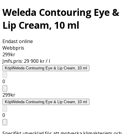
Weleda Contouring Eye &
Lip Cream, 10 ml
Endast online
Webbpris
299
kr
Jmfs.pris:
29 900 kr / l
Köp
Weleda Contouring Eye & Lip Cream, 10 ml
0
299
kr
Köp
Weleda Contouring Eye & Lip Cream, 10 ml
0
Specifikt utvecklad för att motverka klimakteriets och