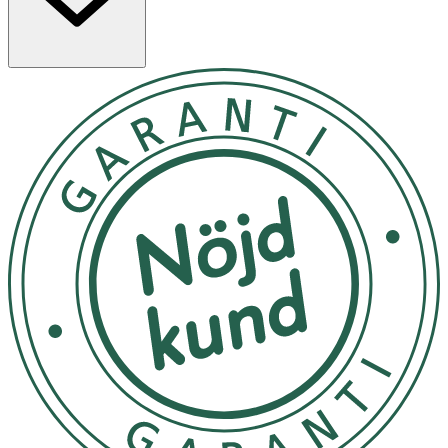
till den tunna huden runt ögon och läppar. Den hjälper
till att reducera rynkor, mörka ringar samt dämpa
svullnad runt ögonen.
Användning
- Använd morgon och kväll efter rengöring.
- Applicera varsamt en liten mängd runt ögonen och
läppkonturen.
- Förvaras i rumstemperatur
Innehåll
Water (Aqua), Olea Europaea (Olive) Fruit Oil, Glycerin,
Alcohol, Helianthus Annuus (Sunflower) Seed Oil, Ricinus
Communis (Castor) Seed Oil, Butyrospermum Parkii
(Shea) Butter, Euphorbia Cerifera (Candelilla) Wax,
Sorbitan Stearate, Plukenetia Volubilis Seed Oil,
Lysolecithin, Gentiana Septemfida Flower/Leaf/Stem
Extract, Gentiana Acaulis Flower/Leaf Extract,