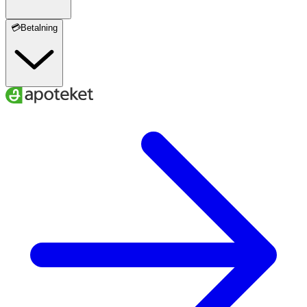
💳Betalning