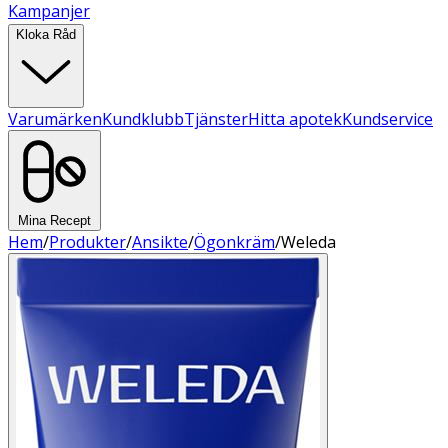
Kampanjer
Kloka Råd
Varumärken
Kundklubb
Tjänster
Hitta apotek
Kundservice
Mina Recept
Hem
/
Produkter
/
Ansikte
/
Ögonkräm
/
Weleda