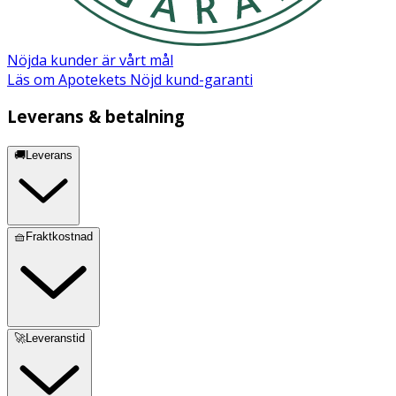
Leontopodium Alpinum Flower/Leaf Extract, Olea
Europaea (Olive) Leaf Extract, Camellia Sinensis Leaf
Extract, Punica Granatum Extract, Centella Asiatica
Nöjda kunder är vårt mål
Flower/Leaf/Stem Extract, Althaea Officinalis Root Extract,
Läs om Apotekets Nöjd kund-garanti
Betaine, Xanthan Gum, Lactobacillus Ferment Lysate,
Lactobacillus Ferment, Caffeine, Tocopherol, Citric Acid,
Leverans & betalning
Hectorite, Glyceryl Caprylate, Sucrose Cocoate, Sodium
Stearoyl Glutamate. organic ingredient
🚚Leverans
Märkning: NATRUE
🧺Fraktkostnad
🚀Leveranstid