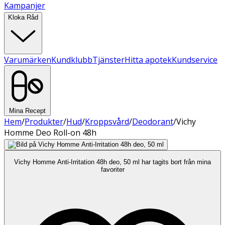
Kampanjer
Kloka Råd
Varumärken
Kundklubb
Tjänster
Hitta apotek
Kundservice
Mina Recept
Hem
/
Produkter
/
Hud
/
Kroppsvård
/
Deodorant
/
Vichy
Homme Deo Roll-on 48h
Vichy Homme Anti-Irritation 48h deo, 50 ml har tagits bort från mina
favoriter