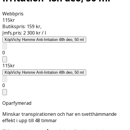
Webbpris
115
kr
Butikspris:
159 kr
,
Jmfs.pris:
2 300 kr / l
Köp
Vichy Homme Anti-Irritation 48h deo, 50 ml
0
115
kr
Köp
Vichy Homme Anti-Irritation 48h deo, 50 ml
0
Oparfymerad
Minskar transpirationen och har en svetthämmande
effekt i upp till 48 timmar