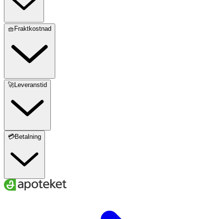
🧺Fraktkostnad
🚀Leveranstid
💳Betalning