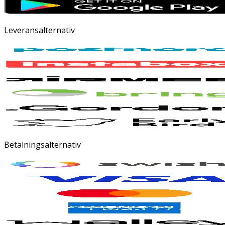
Leveransalternativ
Betalningsalternativ