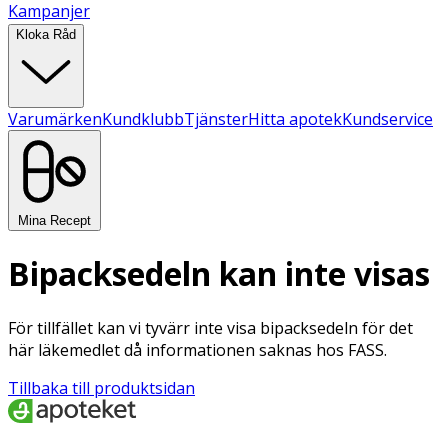
Kampanjer
Kloka Råd
Varumärken
Kundklubb
Tjänster
Hitta apotek
Kundservice
Mina Recept
Bipacksedeln kan inte visas
För tillfället kan vi tyvärr inte visa bipacksedeln för det
här läkemedlet då informationen saknas hos FASS.
Tillbaka till produktsidan