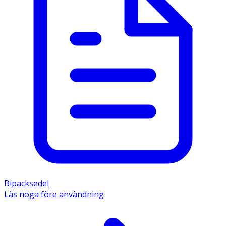
Bipacksedel
Läs noga före användning