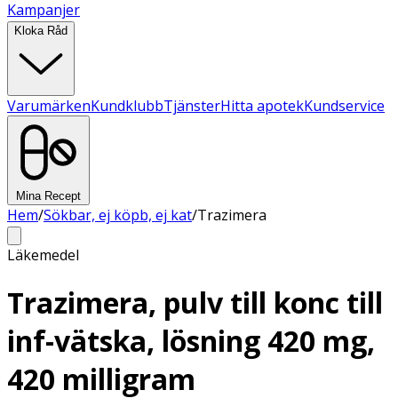
Kampanjer
Kloka Råd
Varumärken
Kundklubb
Tjänster
Hitta apotek
Kundservice
Mina Recept
Hem
/
Sökbar, ej köpb, ej kat
/
Trazimera
Läkemedel
Trazimera, pulv till konc till
inf-vätska, lösning 420 mg,
420 milligram