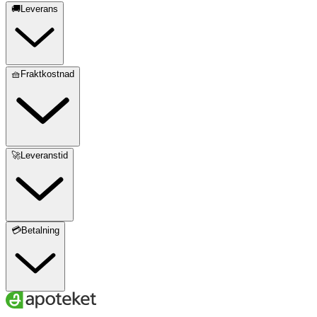
🚚Leverans
🧺Fraktkostnad
🚀Leveranstid
💳Betalning