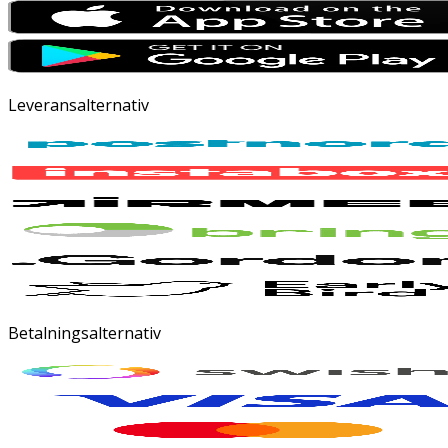
Leveransalternativ
Betalningsalternativ