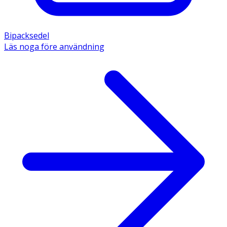
Bipacksedel
Läs noga före användning