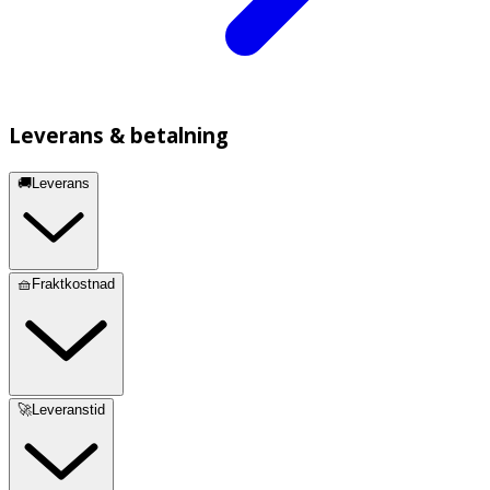
Leverans & betalning
🚚Leverans
🧺Fraktkostnad
🚀Leveranstid