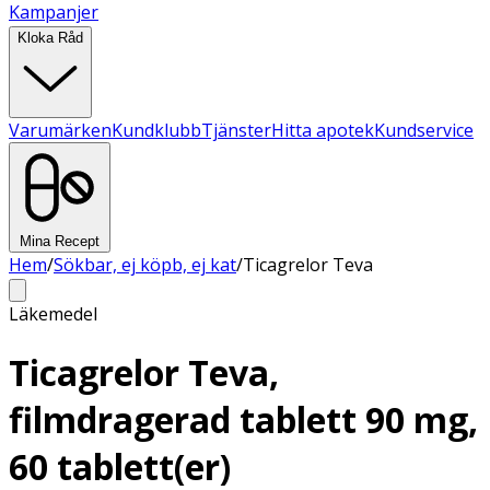
Kampanjer
Kloka Råd
Varumärken
Kundklubb
Tjänster
Hitta apotek
Kundservice
Mina Recept
Hem
/
Sökbar, ej köpb, ej kat
/
Ticagrelor Teva
Läkemedel
Ticagrelor Teva,
filmdragerad tablett 90 mg,
60 tablett(er)