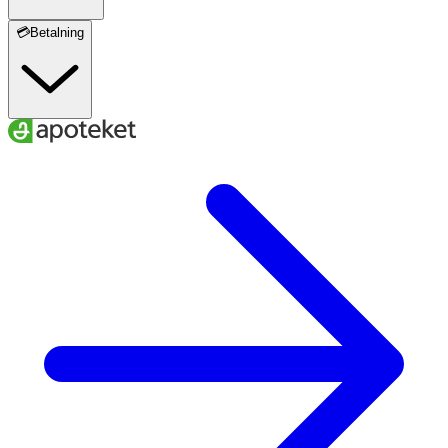
💳Betalning