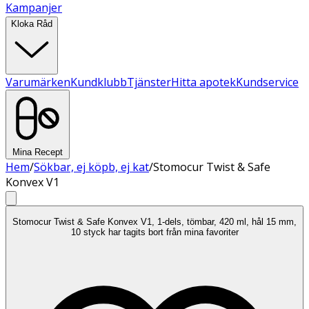
Kampanjer
Kloka Råd
Varumärken
Kundklubb
Tjänster
Hitta apotek
Kundservice
Mina Recept
Hem
/
Sökbar, ej köpb, ej kat
/
Stomocur Twist & Safe
Konvex V1
Stomocur Twist & Safe Konvex V1, 1-dels, tömbar, 420 ml, hål 15 mm,
10 styck har tagits bort från mina favoriter