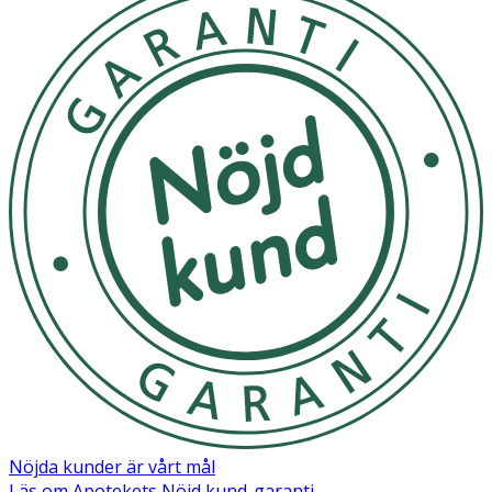
Nöjda kunder är vårt mål
Läs om Apotekets Nöjd kund-garanti