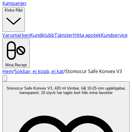
Kampanjer
Kloka Råd
Varumärken
Kundklubb
Tjänster
Hitta apotek
Kundservice
Mina Recept
Hem
/
Sökbar, ej köpb, ej kat
/
Stomocur Safe Konvex V3
Stomocur Safe Konvex V3, 420 ml tömbar, hål 10-25 mm uppklippbar,
transparent, 10 styck har tagits bort från mina favoriter