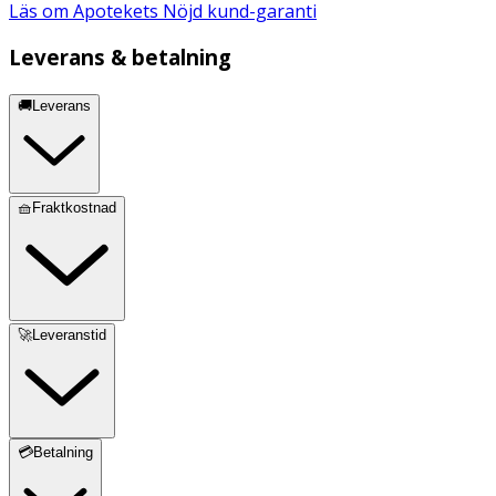
Läs om Apotekets Nöjd kund-garanti
Leverans & betalning
🚚Leverans
🧺Fraktkostnad
🚀Leveranstid
💳Betalning