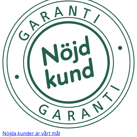
Nöjda kunder är vårt mål