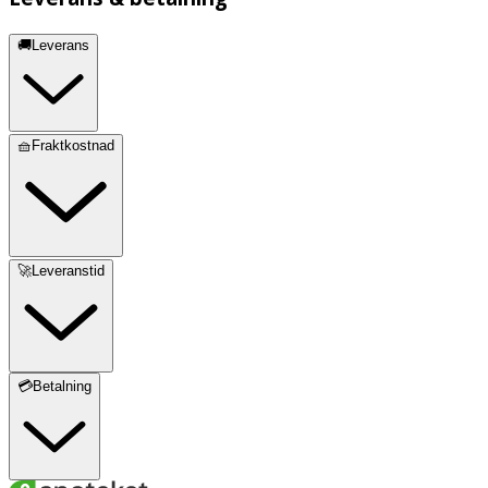
🚚Leverans
🧺Fraktkostnad
🚀Leveranstid
💳Betalning