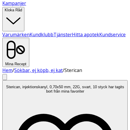
Kampanjer
Kloka Råd
Varumärken
Kundklubb
Tjänster
Hitta apotek
Kundservice
Mina Recept
Hem
/
Sökbar, ej köpb, ej kat
/
Sterican
Sterican, injektionskanyl, 0,70x50 mm, 22G, svart, 10 styck har tagits
bort från mina favoriter