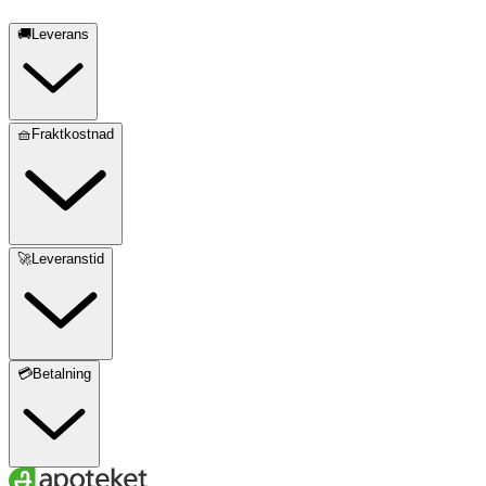
🚚Leverans
🧺Fraktkostnad
🚀Leveranstid
💳Betalning