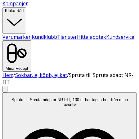
Kampanjer
Kloka Råd
Varumärken
Kundklubb
Tjänster
Hitta apotek
Kundservice
Mina Recept
Hem
/
Sökbar, ej köpb, ej kat
/
Spruta till Spruta adapt NR-
FIT
Spruta till Spruta adaptor NR-FIT, 100 st har tagits bort från mina
favoriter