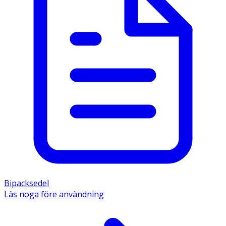
Bipacksedel
Läs noga före användning