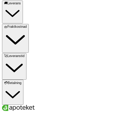
🚚Leverans
🧺Fraktkostnad
🚀Leveranstid
💳Betalning