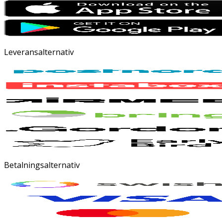
Leveransalternativ
Betalningsalternativ