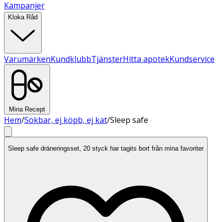
Kampanjer
Kloka Råd
Varumärken
Kundklubb
Tjänster
Hitta apotek
Kundservice
Mina Recept
Hem
/
Sökbar, ej köpb, ej kat
/
Sleep safe
Sleep safe dräneringsset, 20 styck har tagits bort från mina favoriter