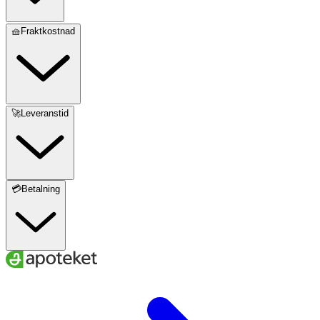
🧺Fraktkostnad
🚀Leveranstid
💳Betalning