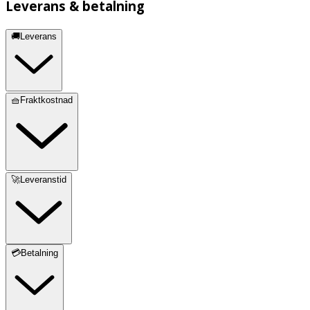
Leverans & betalning
🚚Leverans
🧺Fraktkostnad
🚀Leveranstid
💳Betalning