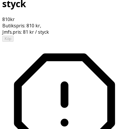
styck
810
kr
Butikspris:
810 kr
,
Jmfs.pris:
81 kr / styck
Köp