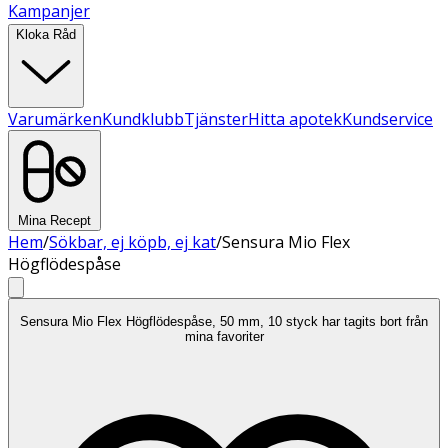
Kampanjer
Kloka Råd
Varumärken
Kundklubb
Tjänster
Hitta apotek
Kundservice
Mina Recept
Hem
/
Sökbar, ej köpb, ej kat
/
Sensura Mio Flex
Högflödespåse
Sensura Mio Flex Högflödespåse, 50 mm, 10 styck har tagits bort från
mina favoriter