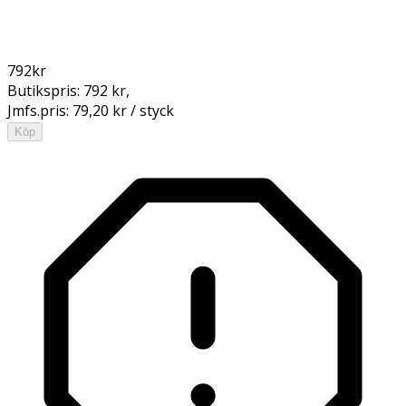
792
kr
Butikspris:
792 kr
,
Jmfs.pris:
79,20 kr / styck
Köp