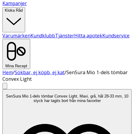
Kampanjer
Kloka Råd
Varumärken
Kundklubb
Tjänster
Hitta apotek
Kundservice
Mina Recept
Hem
/
Sökbar, ej köpb, ej kat
/
SenSura Mio 1-dels tömbar
Convex Light
SenSura Mio 1-dels tömbar Convex Light, Maxi, grå, hål 28-33 mm, 10
styck har tagits bort från mina favoriter