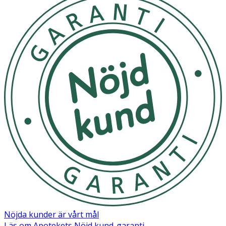
Nöjda kunder är vårt mål
Läs om Apotekets Nöjd kund-garanti