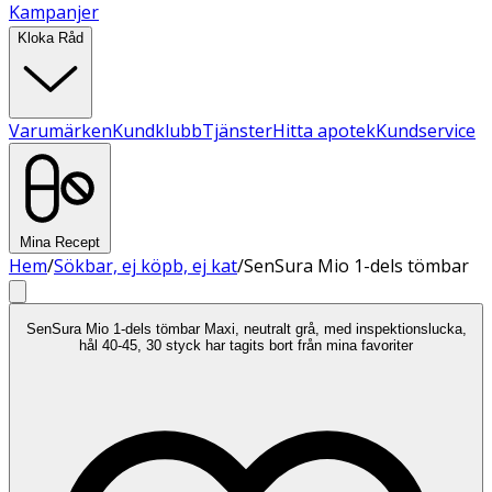
Kampanjer
Kloka Råd
Varumärken
Kundklubb
Tjänster
Hitta apotek
Kundservice
Mina Recept
Hem
/
Sökbar, ej köpb, ej kat
/
SenSura Mio 1-dels tömbar
SenSura Mio 1-dels tömbar Maxi, neutralt grå, med inspektionslucka,
hål 40-45, 30 styck har tagits bort från mina favoriter