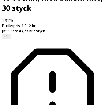
30 styck
1 312
kr
Butikspris:
1 312 kr
,
Jmfs.pris:
43,73 kr / styck
Köp