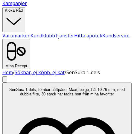
Kampanjer
Kloka Råd
Varumärken
Kundklubb
Tjänster
Hitta apotek
Kundservice
Mina Recept
Hem
/
Sökbar, ej köpb, ej kat
/
SenSura 1-dels
SenSura 1-dels, tömbar häftpåse, Maxi, beige, hål 10-76 mm, med
dubbla filte, 30 styck har tagits bort från mina favoriter