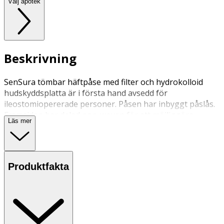
Välj apotek
Beskrivning
SenSura tömbar häftpåse med filter och hydrokolloid
hudskyddsplatta är i första hand avsedd för
ileostomiopererade personer. Påsen har inbyggt påslås.
Framsidan har delad non-woven för att möjliggöra
Läs mer
inspektion.
Produktfakta