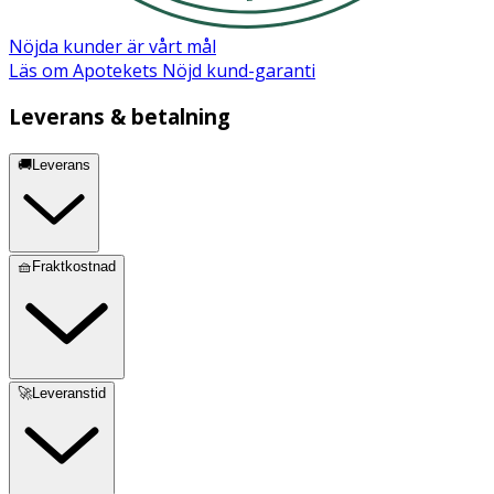
Nöjda kunder är vårt mål
Läs om Apotekets Nöjd kund-garanti
Leverans & betalning
🚚Leverans
🧺Fraktkostnad
🚀Leveranstid