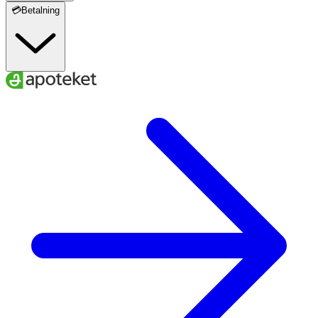
💳Betalning