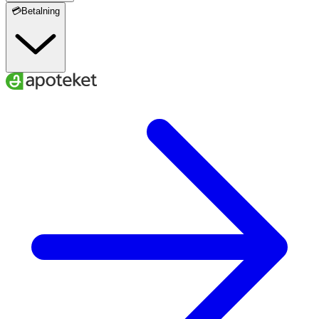
💳Betalning