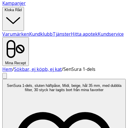
Kampanjer
Kloka Råd
Varumärken
Kundklubb
Tjänster
Hitta apotek
Kundservice
Mina Recept
Hem
/
Sökbar, ej köpb, ej kat
/
SenSura 1-dels
SenSura 1-dels, sluten häftpåse, Midi, beige, hål 35 mm, med dubbla
filter, 30 styck har tagits bort från mina favoriter