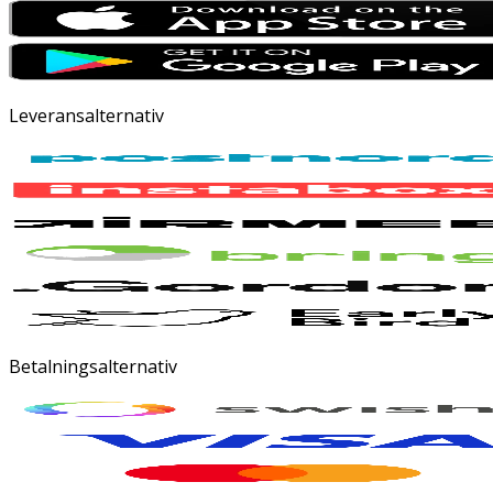
Leveransalternativ
Betalningsalternativ