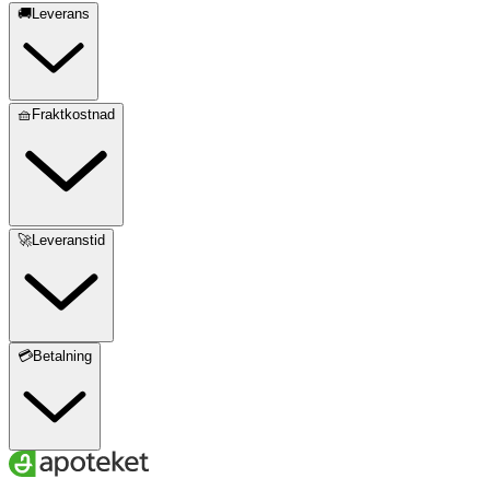
🚚Leverans
🧺Fraktkostnad
🚀Leveranstid
💳Betalning