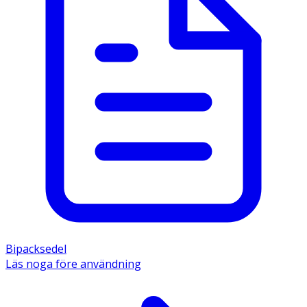
Bipacksedel
Läs noga före användning