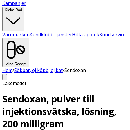
Kampanjer
Kloka Råd
Varumärken
Kundklubb
Tjänster
Hitta apotek
Kundservice
Mina Recept
Hem
/
Sökbar, ej köpb, ej kat
/
Sendoxan
Läkemedel
Sendoxan, pulver till
injektionsvätska, lösning,
200 milligram