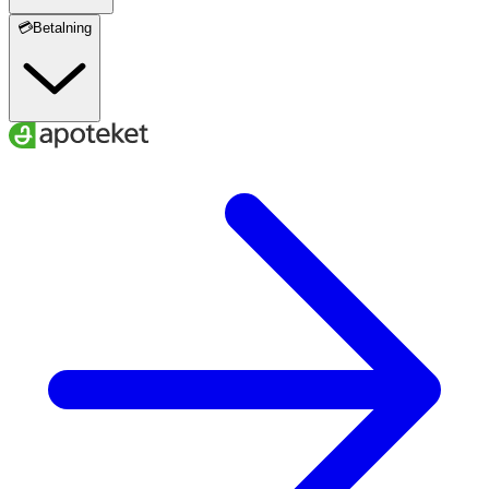
💳Betalning