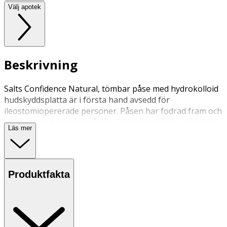
Välj apotek
Beskrivning
Salts Confidence Natural, tömbar påse med hydrokolloid
hudskyddsplatta är i första hand avsedd för
ileostomiopererade personer. Påsen har fodrad fram och
baksida samt inbyggt påslås. Framsidans foder är delat
Läs mer
för att möjliggöra inspektion.
Produktfakta