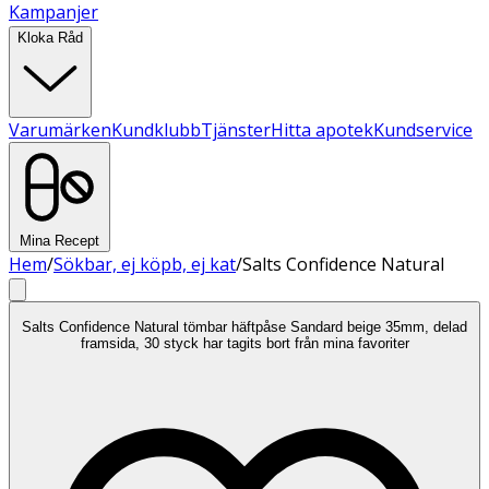
Kampanjer
Kloka Råd
Varumärken
Kundklubb
Tjänster
Hitta apotek
Kundservice
Mina Recept
Hem
/
Sökbar, ej köpb, ej kat
/
Salts Confidence Natural
Salts Confidence Natural tömbar häftpåse Sandard beige 35mm, delad
framsida, 30 styck har tagits bort från mina favoriter