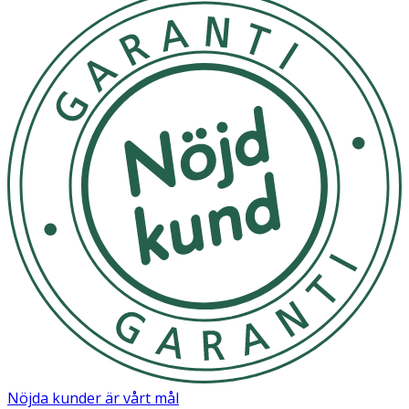
Nöjda kunder är vårt mål