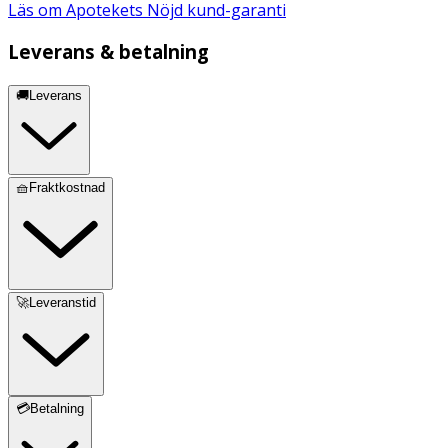
Läs om Apotekets Nöjd kund-garanti
Leverans & betalning
🚚Leverans
🧺Fraktkostnad
🚀Leveranstid
💳Betalning