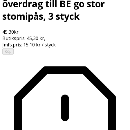
överdrag till BE go stor
stomipås, 3 styck
45,30
kr
Butikspris:
45,30 kr
,
Jmfs.pris:
15,10 kr / styck
Köp