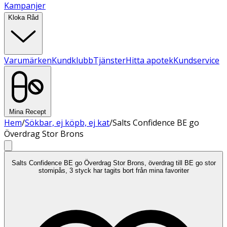
Kampanjer
Kloka Råd
Varumärken
Kundklubb
Tjänster
Hitta apotek
Kundservice
Mina Recept
Hem
/
Sökbar, ej köpb, ej kat
/
Salts Confidence BE go
Överdrag Stor Brons
Salts Confidence BE go Överdrag Stor Brons, överdrag till BE go stor
stomipås, 3 styck har tagits bort från mina favoriter