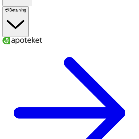
💳Betalning