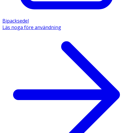
Bipacksedel
Läs noga före användning