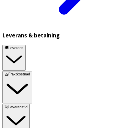
Leverans & betalning
🚚Leverans
🧺Fraktkostnad
🚀Leveranstid