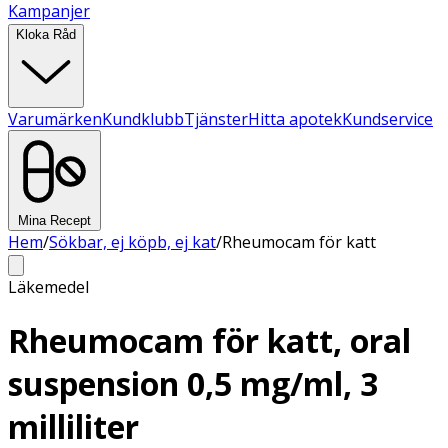
Kampanjer
Kloka Råd
Varumärken
Kundklubb
Tjänster
Hitta apotek
Kundservice
Mina Recept
Hem
/
Sökbar, ej köpb, ej kat
/
Rheumocam för katt
Läkemedel
Rheumocam för katt, oral
suspension 0,5 mg/ml, 3
milliliter