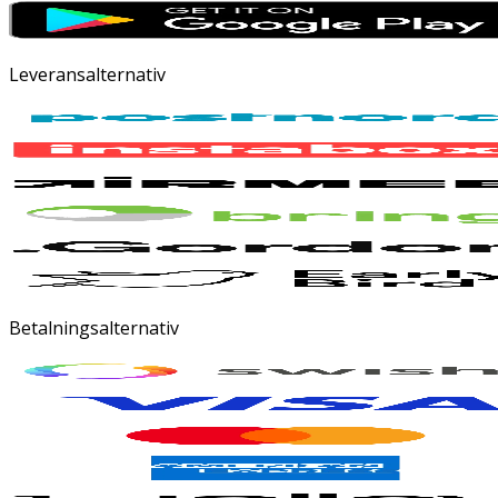
Leveransalternativ
Betalningsalternativ