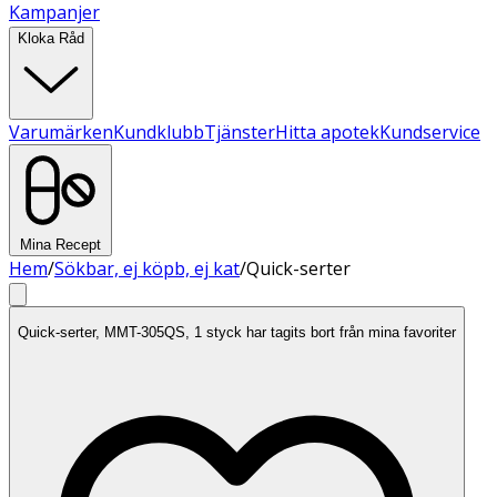
Kampanjer
Kloka Råd
Varumärken
Kundklubb
Tjänster
Hitta apotek
Kundservice
Mina Recept
Hem
/
Sökbar, ej köpb, ej kat
/
Quick-serter
Quick-serter, MMT-305QS, 1 styck har tagits bort från mina favoriter