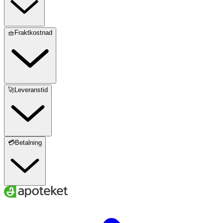
🧺Fraktkostnad
🚀Leveranstid
💳Betalning