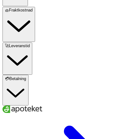
🧺Fraktkostnad
🚀Leveranstid
💳Betalning