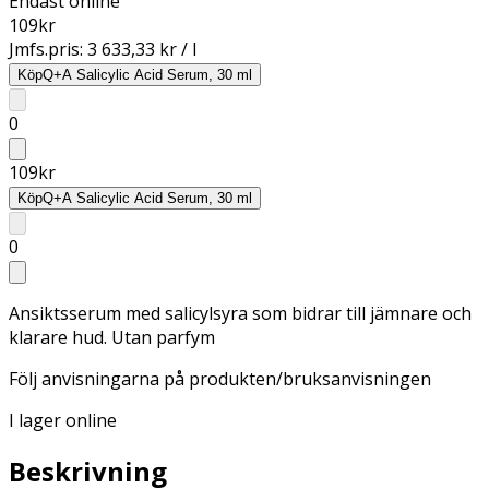
Endast online
109
kr
Jmfs.pris:
3 633,33 kr / l
Köp
Q+A Salicylic Acid Serum, 30 ml
0
109
kr
Köp
Q+A Salicylic Acid Serum, 30 ml
0
Ansiktsserum med salicylsyra som bidrar till jämnare och
klarare hud. Utan parfym
Följ anvisningarna på produkten/bruksanvisningen
I lager online
Beskrivning