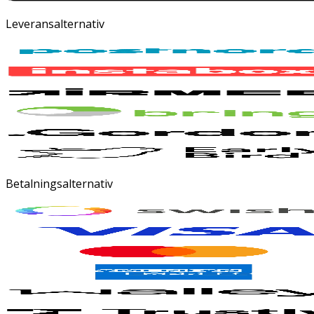
Leveransalternativ
Betalningsalternativ