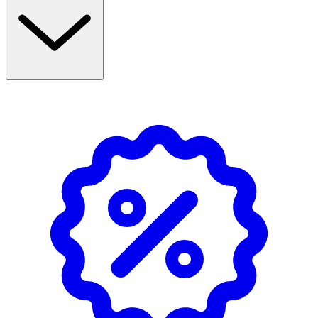
benstommens normala funktion och bidrar till bildandet
av kroppens bindväv.
Användning & Dosering
- Rekommenderad daglig dos: 1 kapsel dagligen i
samband med måltid.
- Överskrid inte rekommenderad dos.
- Kosttillskott bör inte användas som alternativ till en
varierad kost.
- Förvara i rumstemperatur, väl försluten och utom
räckhåll för små barn. Ej direkt i solljus.
- Kan ej användas av gravida och ammande.
INNEHÅLLSDEKLARATION
1 Kapsel
%DRI*
Gurkmeja
250 mg