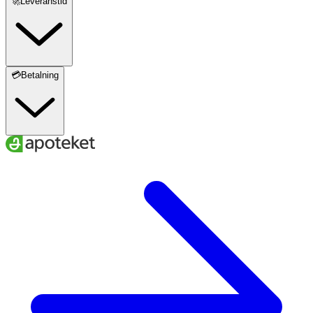
🚀Leveranstid
💳Betalning