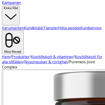
Kampanjer
Kloka Råd
Varumärken
Kundklubb
Tjänster
Hitta apotek
Kundservice
Mina Recept
Hem
/
Produkter
/
Kosttillskott & vitaminer
/
Kosttillskott för
alla tillfällen
/
Nyponpulver & rörlighet
/
Pureness Joint
Complex