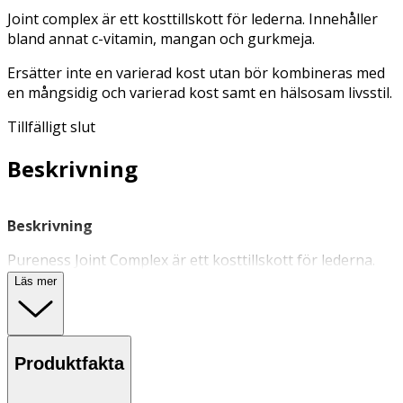
Joint complex är ett kosttillskott för lederna. Innehåller
bland annat c-vitamin, mangan och gurkmeja.
Ersätter inte en varierad kost utan bör kombineras med
en mångsidig och varierad kost samt en hälsosam livsstil.
Tillfälligt slut
Beskrivning
Beskrivning
Pureness Joint Complex är ett kosttillskott för lederna.
Innehåller ett patenterat och kliniskt testat kollagen som
Läs mer
går under namnet UC-II®. Kollagenet är odenaturerat,
vilket innebär att det varken är värmebehandlat eller
kemisk bearbetat, utan i sin naturliga form. Innehåller
även vitamin C, mangan och gurkmeja. C-vitamin har en
Produktfakta
positiv inverkan på kroppens egen kollagenbildning
samt benstommens välmående. Mangan främjar