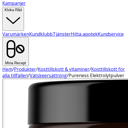
Kampanjer
Kloka Råd
Varumärken
Kundklubb
Tjänster
Hitta apotek
Kundservice
Mina Recept
Hem
/
Produkter
/
Kosttillskott & vitaminer
/
Kosttillskott för
alla tillfällen
/
Vätskeersättning
/
Pureness Elektrolytpulver