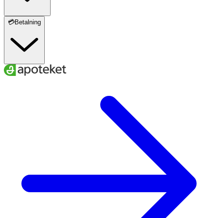
Innehåll
💳Betalning
Kokosvattenpulver, kalium (kaliumglukonat),
surhetsreglerande medel (äppelsyra), magnesium
(magnesiummalat), Guérande-havssalt, C-vitamin
(kalciumaskorbat), naturlig arom, koncentrat (rädisa,
svartvinbär, äpple), sötningsmedel (steviolglykosider från
stevia).