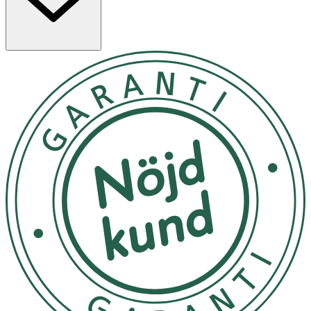
Vitamin C bidrar bidrar till minskad trötthet och
utmattning. Produkten innehåller även Guérande-
havssalt som källa till natrium, samt kokosvattenpulver
och naturliga aromer.
Produkten är vegansk.
Användning & Dosering
- Rekommenderad dos: 1 doseringssked (5 g), 1–4 gånger
dagligen.
- Blandas med 3–7 dl vatten.
- Överskrid inte rekommenderad dos.
- Kosttillskott bör inte ersätta en varierad kost och en
hälsosam livsstil.
Förvaring
Förvara svalt och torrt, skyddat från ljus och utom