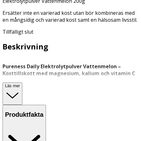
Elektrolytpulver Vattenmelon 200g
Ersätter inte en varierad kost utan bör kombineras med
en mångsidig och varierad kost samt en hälsosam livsstil.
Tillfälligt slut
Beskrivning
Pureness Daily Elektrolytpulver Vattenmelon –
Kosttillskott med magnesium, kalium och vitamin C
Pureness Daily Elektrolytpulver är ett veganskt
Läs mer
kosttillskott
med smak av vattenmelon, utvecklat för
daglig användning. Produkten innehåller elektrolyter
som
magnesium
och kalium samt vitamin C, och passar
bra att dricka på morgonen, under dagen eller i samband
Produktfakta
med fysisk aktivitet.
Magnesium bidrar till att upprätthålla elektrolytbalansen
i kroppen samt till att minska trötthet och utmattning.