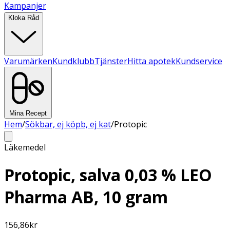
Kampanjer
Kloka Råd
Varumärken
Kundklubb
Tjänster
Hitta apotek
Kundservice
Mina Recept
Hem
/
Sökbar, ej köpb, ej kat
/
Protopic
Läkemedel
Protopic, salva 0,03 % LEO
Pharma AB, 10 gram
156,86
kr