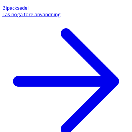
Bipacksedel
Läs noga före användning