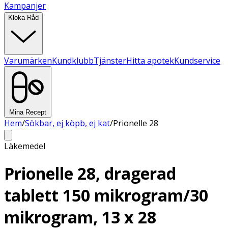
Kampanjer
Kloka Råd
Varumärken
Kundklubb
Tjänster
Hitta apotek
Kundservice
Mina Recept
Hem
/
Sökbar, ej köpb, ej kat
/
Prionelle 28
Läkemedel
Prionelle 28, dragerad
tablett 150 mikrogram/30
mikrogram, 13 x 28