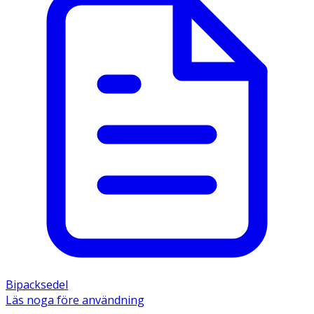
Bipacksedel
Läs noga före användning