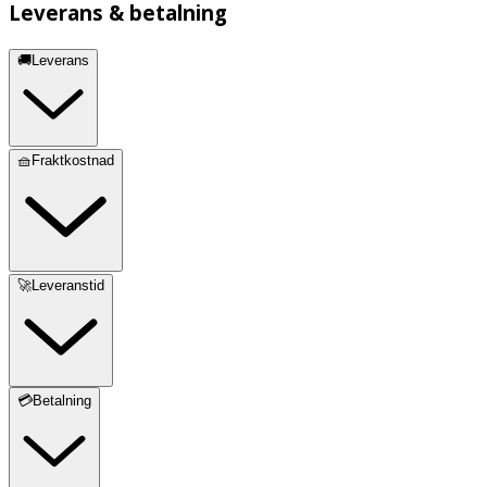
Leverans & betalning
🚚Leverans
🧺Fraktkostnad
🚀Leveranstid
💳Betalning