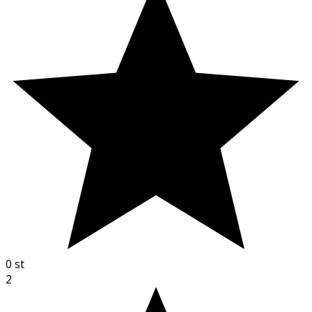
0
st
2