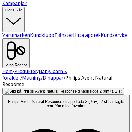
Kampanjer
Kloka Råd
Varumärken
Kundklubb
Tjänster
Hitta apotek
Kundservice
Mina Recept
Hem
/
Produkter
/
Baby, barn &
förälder
/
Matning
/
Dinappar
/
Philips Avent Natural
Response
Philips Avent Natural Response dinapp flöde 2 (0m+), 2 st har tagits
bort från mina favoriter