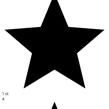
1
st
4