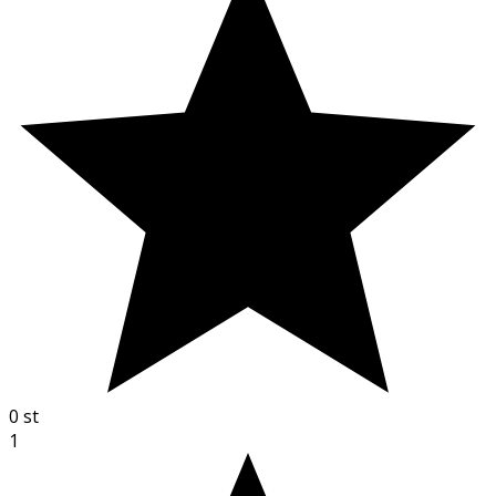
0
st
1