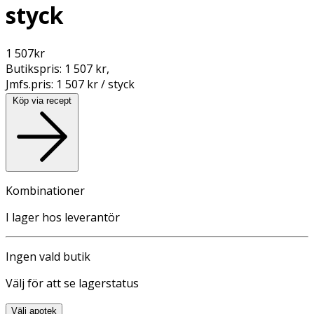
styck
1 507
kr
Butikspris:
1 507 kr
,
Jmfs.pris:
1 507 kr / styck
Köp via recept
Kombinationer
I lager hos leverantör
Ingen vald butik
Välj för att se lagerstatus
Välj apotek