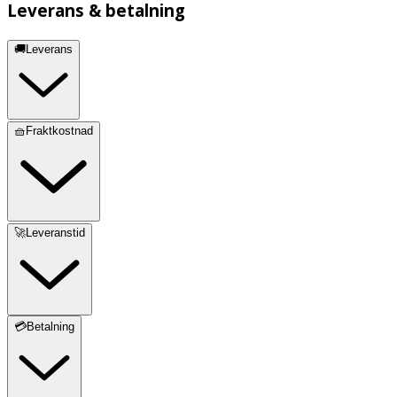
Leverans & betalning
🚚Leverans
🧺Fraktkostnad
🚀Leveranstid
💳Betalning