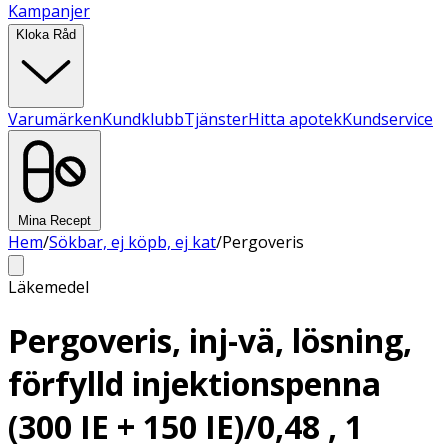
Kampanjer
Kloka Råd
Varumärken
Kundklubb
Tjänster
Hitta apotek
Kundservice
Mina Recept
Hem
/
Sökbar, ej köpb, ej kat
/
Pergoveris
Läkemedel
Pergoveris, inj-vä, lösning,
förfylld injektionspenna
(300 IE + 150 IE)/0,48 , 1