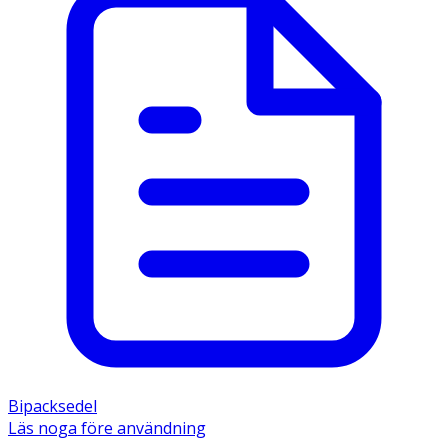
Bipacksedel
Läs noga före användning