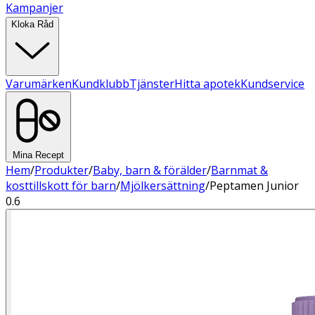
Kampanjer
Kloka Råd
Varumärken
Kundklubb
Tjänster
Hitta apotek
Kundservice
Mina Recept
Hem
/
Produkter
/
Baby, barn & förälder
/
Barnmat &
kosttillskott för barn
/
Mjölkersättning
/
Peptamen Junior
0.6