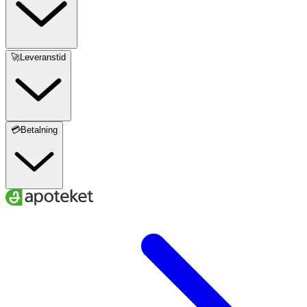
🚀Leveranstid
💳Betalning