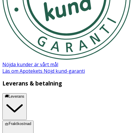
Kolhydrat 45 E% eller 6,8 g från maltodextrin,
stärkelse och sackaros
Fiber 3 E% eller 0,8 g från partiellt
hydrolyserat guargummi (PHGG)
och ärtfibrer
Protein 15 E% eller 2,3 g från hydrolyserat
vassleprotein
Laktos < 0,20 g
Gluten Glutenfri
Nöjda kunder är vårt mål
Läs om Apotekets Nöjd kund-garanti
Leverans & betalning
🚚Leverans
🧺Fraktkostnad