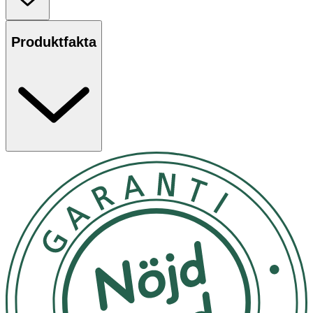
enda näringskälla. Ej lämplig för patienter med
komjölksproteinallergi. För barn från 1 år.
Produktfakta
INGREDIENSER
Vatten, maltodextrin, hydrolyserat vassleprotein
(mjölk), sojabönsolja, stärkelse, sackaros, MCT-olja,
fi ber (partiellt hydrolyserat guargummi, ärtfi brer),
mineraler (kaliumcitrat, kalciumfosfat, magnesiumklorid,
natriumklorid, kalciumcitrat, natriumfosfat,
magnesiumoxid, järnsulfat, zinksulfat, kopparglukonat,
mangansulfat, natriumfl uorid, kaliumjodid,
kromklorid, natriumselenit, natriummolybdat),
emulgeringsmedel (E472c, E471), fiskolja, kolinbitartrat,
vitaminer (C, niacin, E, pantotensyra, B6,
ribofl avin, tiamin, A, folsyra, biotin, K, D, B12),
stabiliseringsmedel (E407), taurin, inositol, L-karnitin.
NÄRINGSFAKTA per 100 ml
Energi 60 kcal
Fett 37 E% eller 2,5 g från MCT-fett och
sojaböns- och fiskolja