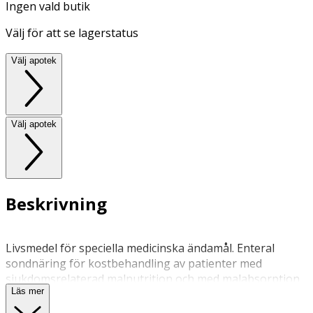
Ingen vald butik
Välj för att se lagerstatus
Välj apotek
Välj apotek
Beskrivning
Livsmedel för speciella medicinska ändamål. Enteral
sondnäring för kostbehandling av patienter med
sjukdomsrelaterad malnutrition och med malabsorption
Läs mer
och/eller maldigestion och lågt energibehov.
Ska användas under medicinsk övervakning. Lämplig som