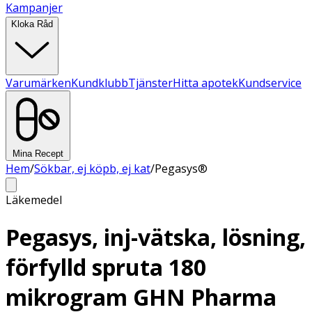
Kampanjer
Kloka Råd
Varumärken
Kundklubb
Tjänster
Hitta apotek
Kundservice
Mina Recept
Hem
/
Sökbar, ej köpb, ej kat
/
Pegasys®
Läkemedel
Pegasys, inj-vätska, lösning,
förfylld spruta 180
mikrogram GHN Pharma