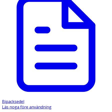
Bipacksedel
Läs noga före användning