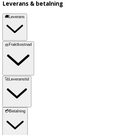
Leverans & betalning
🚚Leverans
🧺Fraktkostnad
🚀Leveranstid
💳Betalning