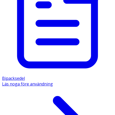
Bipacksedel
Läs noga före användning