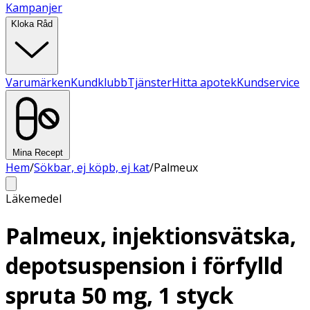
Kampanjer
Kloka Råd
Varumärken
Kundklubb
Tjänster
Hitta apotek
Kundservice
Mina Recept
Hem
/
Sökbar, ej köpb, ej kat
/
Palmeux
Läkemedel
Palmeux, injektionsvätska,
depotsuspension i förfylld
spruta 50 mg, 1 styck