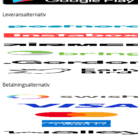
Leveransalternativ
Betalningsalternativ