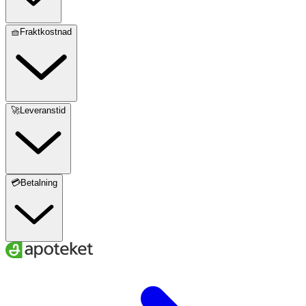
🧺Fraktkostnad
🚀Leveranstid
💳Betalning