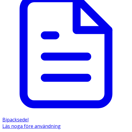
Bipacksedel
Läs noga före användning