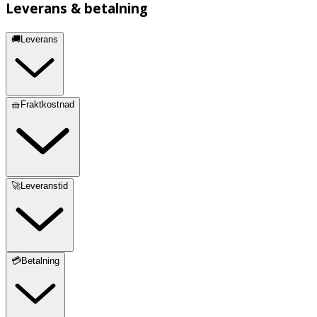
Leverans & betalning
🚚Leverans
🧺Fraktkostnad
🚀Leveranstid
💳Betalning