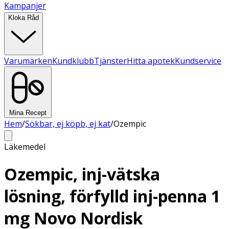
Kampanjer
Kloka Råd
Varumärken
Kundklubb
Tjänster
Hitta apotek
Kundservice
Mina Recept
Hem
/
Sökbar, ej köpb, ej kat
/
Ozempic
Läkemedel
Ozempic, inj-vätska
lösning, förfylld inj-penna 1
mg Novo Nordisk