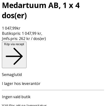
Medartuum AB, 1 x 4
dos(er)
1 047,99
kr
Butikspris:
1 047,99 kr
,
Jmfs.pris:
262 kr / dos(er)
Köp via recept
Semaglutid
I lager hos leverantör
Ingen vald butik
Välj för att se lagerstatus