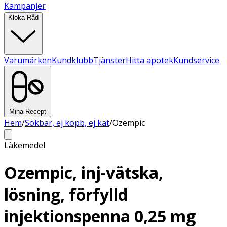
Kampanjer
Kloka Råd
Varumärken
Kundklubb
Tjänster
Hitta apotek
Kundservice
Mina Recept
Hem
/
Sökbar, ej köpb, ej kat
/
Ozempic
Läkemedel
Ozempic, inj-vätska,
lösning, förfylld
injektionspenna 0,25 mg