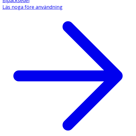
Bipacksedel
Läs noga före användning