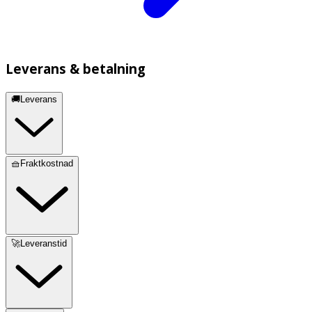
Leverans & betalning
🚚Leverans
🧺Fraktkostnad
🚀Leveranstid