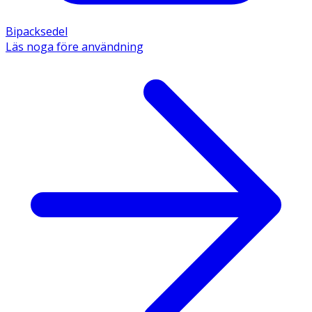
Bipacksedel
Läs noga före användning