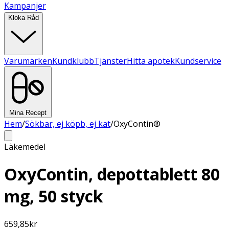
Kampanjer
Kloka Råd
Varumärken
Kundklubb
Tjänster
Hitta apotek
Kundservice
Mina Recept
Hem
/
Sökbar, ej köpb, ej kat
/
OxyContin®
Läkemedel
OxyContin, depottablett 80
mg, 50 styck
659,85
kr