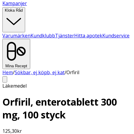
Kampanjer
Kloka Råd
Varumärken
Kundklubb
Tjänster
Hitta apotek
Kundservice
Mina Recept
Hem
/
Sökbar, ej köpb, ej kat
/
Orfiril
Läkemedel
Orfiril, enterotablett 300
mg, 100 styck
125,30
kr