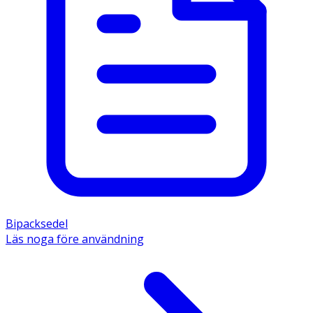
Bipacksedel
Läs noga före användning