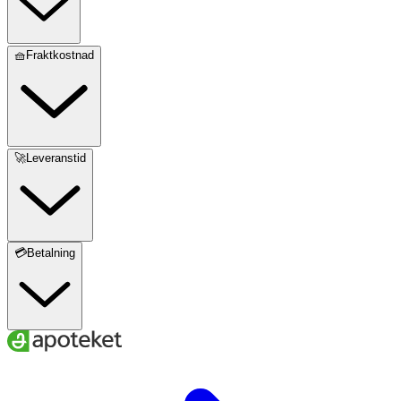
🧺Fraktkostnad
🚀Leveranstid
💳Betalning