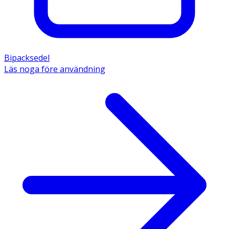
Bipacksedel
Läs noga före användning