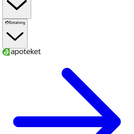
💳Betalning