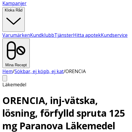
Kampanjer
Kloka Råd
Varumärken
Kundklubb
Tjänster
Hitta apotek
Kundservice
Mina Recept
Hem
/
Sökbar, ej köpb, ej kat
/
ORENCIA
Läkemedel
ORENCIA, inj-vätska,
lösning, förfylld spruta 125
mg Paranova Läkemedel