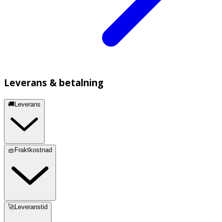
Leverans & betalning
🚚Leverans
🧺Fraktkostnad
🚀Leveranstid