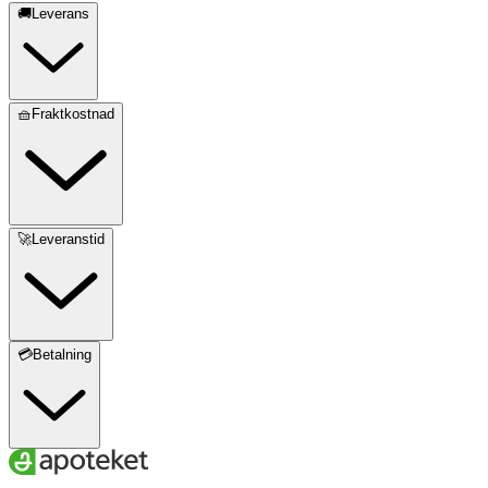
🚚Leverans
🧺Fraktkostnad
🚀Leveranstid
💳Betalning