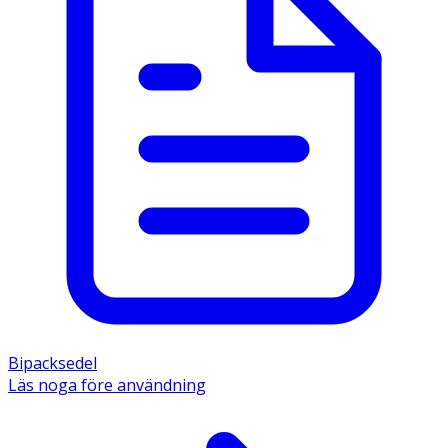
Bipacksedel
Läs noga före användning