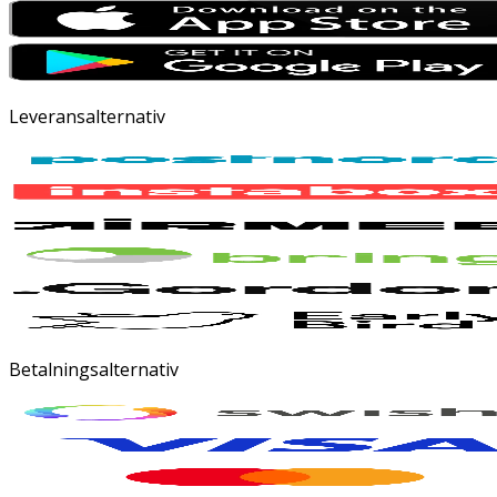
Leveransalternativ
Betalningsalternativ