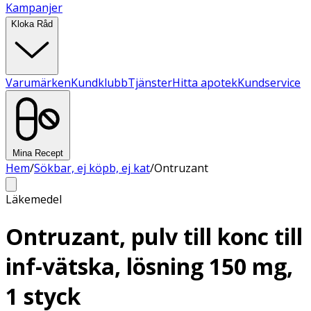
Kampanjer
Kloka Råd
Varumärken
Kundklubb
Tjänster
Hitta apotek
Kundservice
Mina Recept
Hem
/
Sökbar, ej köpb, ej kat
/
Ontruzant
Läkemedel
Ontruzant, pulv till konc till
inf-vätska, lösning 150 mg,
1 styck