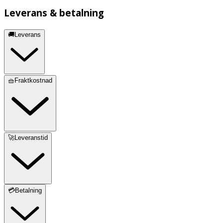
Leverans & betalning
🚚Leverans
🧺Fraktkostnad
🚀Leveranstid
💳Betalning