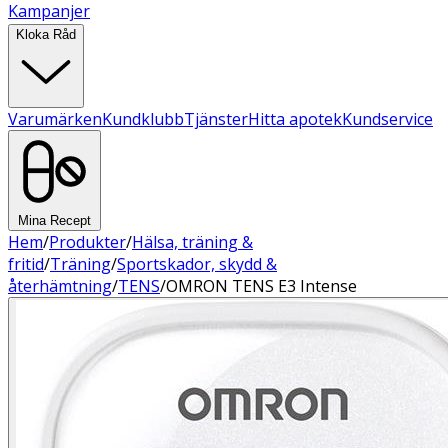
Kampanjer
Kloka Råd
Varumärken
Kundklubb
Tjänster
Hitta apotek
Kundservice
Mina Recept
Hem
/
Produkter
/
Hälsa, träning &
fritid
/
Träning
/
Sportskador, skydd &
återhämtning
/
TENS
/
OMRON TENS E3 Intense