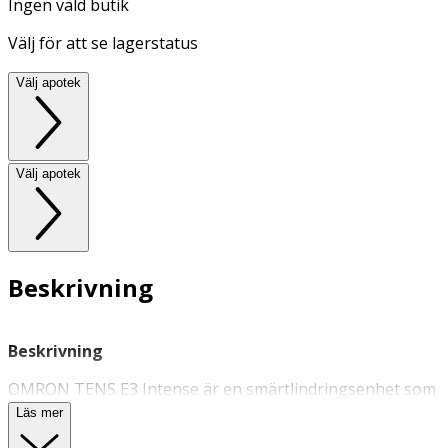
Ingen vald butik
Välj för att se lagerstatus
Välj apotek
Välj apotek
Beskrivning
Beskrivning
OMRON TENS E3 Intense är en smärtlindringsenhet som
använder Triple Action TENS-teknik (Transkutan
Läs mer
Elektrisk Nervstimulering) för att lindra smärta i muskler