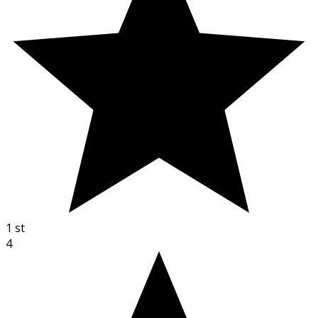
1
st
4