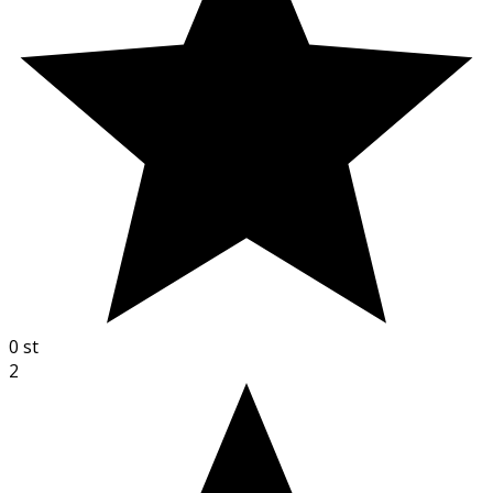
0
st
2