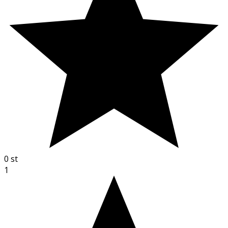
0
st
1