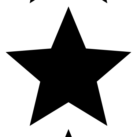
Innehåll
OMRON TENS E3 Intense inkluderar:
Huvudenhet
Elektrodkabel
2 elektrodplattor med lång livslängd
Hållare för plattor
Batterier för provanvändning
Bältesklämma
Tygpåse
Bruksanvisning