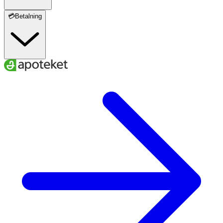
💳Betalning