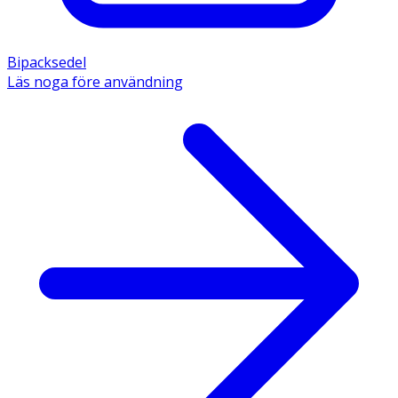
Bipacksedel
Läs noga före användning