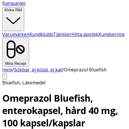
Kampanjer
Kloka Råd
Varumärken
Kundklubb
Tjänster
Hitta apotek
Kundservice
Mina Recept
Hem
/
Sökbar, ej köpb, ej kat
/
Omeprazol Bluefish
Bluefish
,
Läkemedel
Omeprazol Bluefish,
enterokapsel, hård 40 mg,
100 kapsel/kapslar