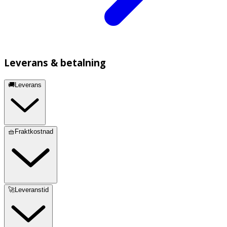
Leverans & betalning
🚚Leverans
🧺Fraktkostnad
🚀Leveranstid