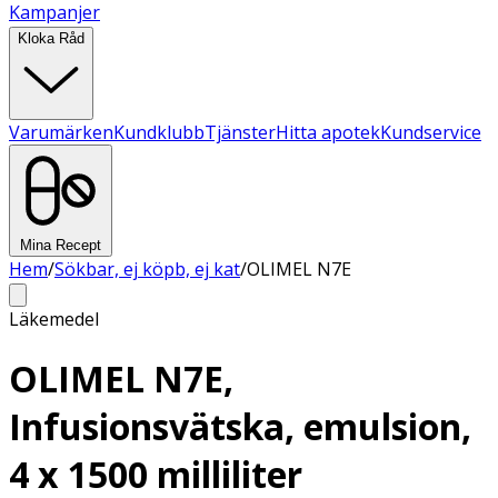
Kampanjer
Kloka Råd
Varumärken
Kundklubb
Tjänster
Hitta apotek
Kundservice
Mina Recept
Hem
/
Sökbar, ej köpb, ej kat
/
OLIMEL N7E
Läkemedel
OLIMEL N7E,
Infusionsvätska, emulsion,
4 x 1500 milliliter