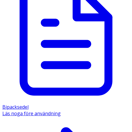
Bipacksedel
Läs noga före användning