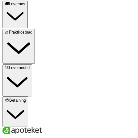
🚚Leverans
🧺Fraktkostnad
🚀Leveranstid
💳Betalning