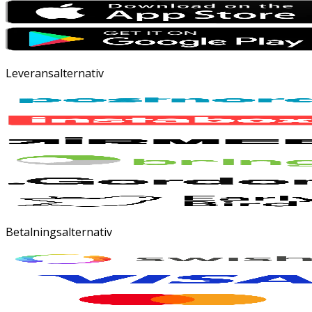
Leveransalternativ
Betalningsalternativ