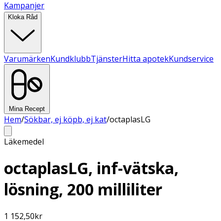
Kampanjer
Kloka Råd
Varumärken
Kundklubb
Tjänster
Hitta apotek
Kundservice
Mina Recept
Hem
/
Sökbar, ej köpb, ej kat
/
octaplasLG
Läkemedel
octaplasLG, inf-vätska,
lösning, 200 milliliter
1 152,50
kr