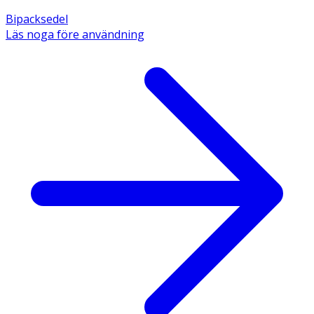
Bipacksedel
Läs noga före användning