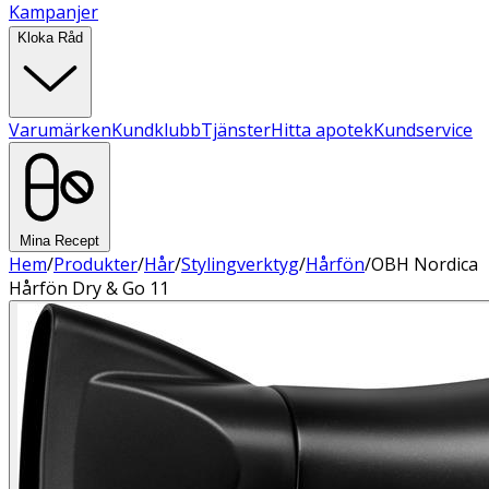
Kampanjer
Kloka Råd
Varumärken
Kundklubb
Tjänster
Hitta apotek
Kundservice
Mina Recept
Hem
/
Produkter
/
Hår
/
Stylingverktyg
/
Hårfön
/
OBH Nordica
Hårfön Dry & Go 11