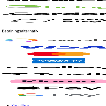
Betalningsalternativ
Köpvillkor