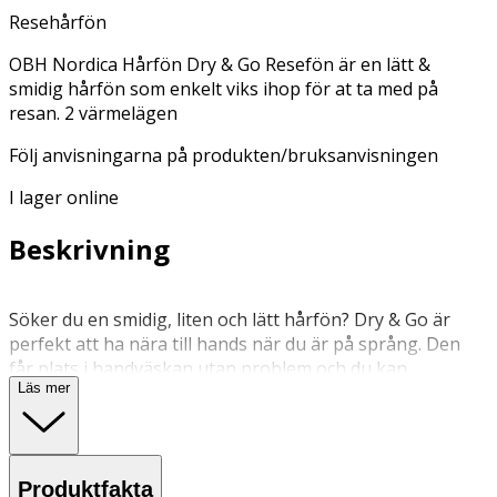
Resehårfön
OBH Nordica Hårfön Dry & Go Resefön är en lätt &
smidig hårfön som enkelt viks ihop för at ta med på
resan. 2 värmelägen
Följ anvisningarna på produkten/bruksanvisningen
I lager online
Beskrivning
Söker du en smidig, liten och lätt hårfön? Dry & Go är
perfekt att ha nära till hands när du är på språng. Den
får plats i handväskan utan problem och du kan
Läs mer
dessutom vika ihop den för att göra den ännu mindre.
Den lilla storleken gör också att den inte väger så mycket.
Hårfönen har två olika värmelägen och två olika
hastigheter. Den är dessutom omkopplingsbar mellan
Produktfakta
110 och 220 volt för att passa flera uttag. En perfekt