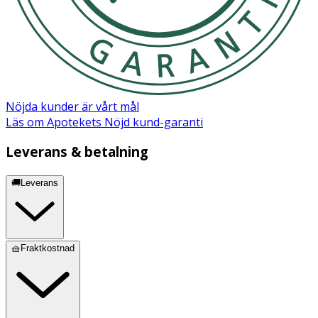
underhåll får inte
OK för gravida och ammande:
Ja
Nöjda kunder är vårt mål
Läs om Apotekets Nöjd kund-garanti
Leverans & betalning
🚚Leverans
🧺Fraktkostnad