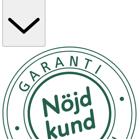
hårfön till gymmet och resan - Dry & Go!
Säkerhetsanvisningar 1. Läs igenom bruksanvisningen
noga innan användning och spar den för framtida bruk.
2. Anslut endast apparaten till 110/240 volt växelström
och använd endast apparaten till det den är avsedd för. 3.
Dra alltid ur kontakten vid uppehåll i användandet, om
problem uppstår, efter användning, när det sätts på eller
tas av delar från apparaten samt innan rengöring och
underhåll. 4. Denna apparat kan användas av personer
(inklusive barn från 8 år och uppåt) med begränsad
fysisk, sensorisk eller mental förmåga eller som har brist
på kunskap/erfarenhet av apparaten, om användning
sker under övervakning eller efter instruktion hur
apparaten används på ett säkert sätt av en person som
ansvarar för deras säkerhet och att de är medvetna om
möjliga risker. 5. Barn bör vara under uppsyn för att
försäkra att de inte leker med apparaten. Barn kan inte
alltid uppfatta och förstå potentiella risker. Lär barn
ansvarsfull användning av elapparater. 6. Rengöring och