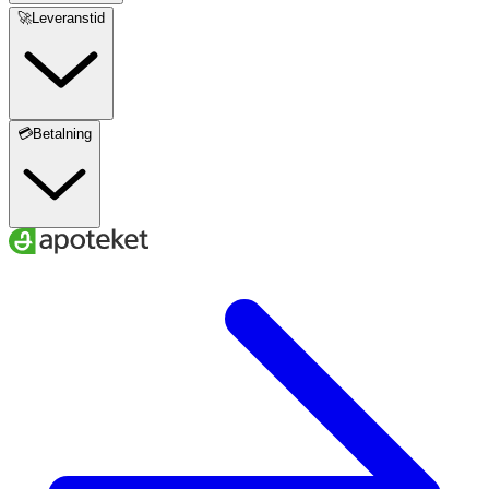
🚀Leveranstid
💳Betalning