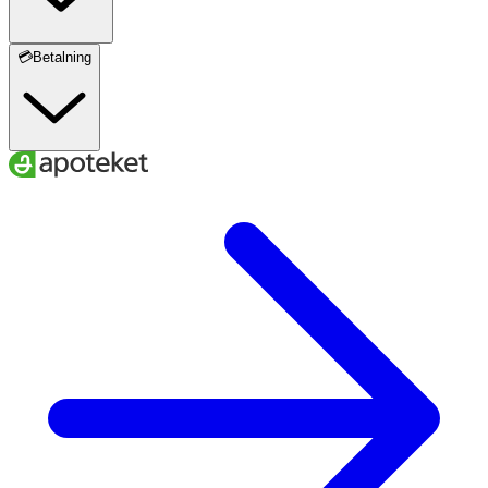
💳Betalning