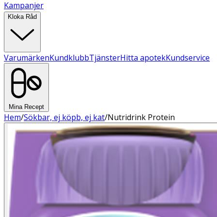
Kampanjer
Kloka Råd
Varumärken
Kundklubb
Tjänster
Hitta apotek
Kundservice
Mina Recept
Hem
/
Sökbar, ej köpb, ej kat
/
Nutridrink Protein