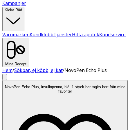
Kampanjer
Kloka Råd
Varumärken
Kundklubb
Tjänster
Hitta apotek
Kundservice
Mina Recept
Hem
/
Sökbar, ej köpb, ej kat
/
NovoPen Echo Plus
NovoPen Echo Plus, insulinpenna, blå, 1 styck har tagits bort från mina
favoriter