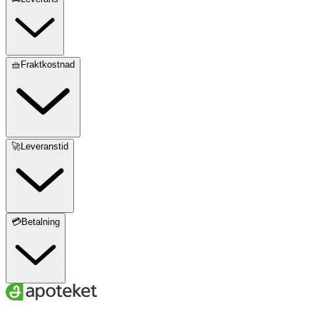
🧺Fraktkostnad
🚀Leveranstid
💳Betalning