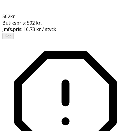
502
kr
Butikspris:
502 kr
,
Jmfs.pris:
16,73 kr / styck
Köp