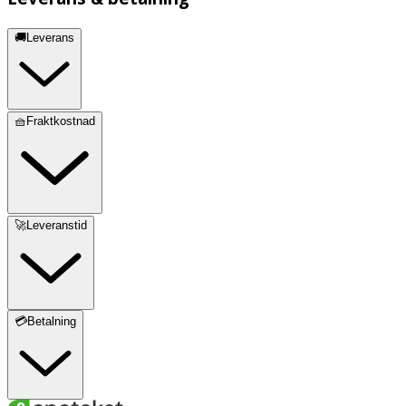
🚚Leverans
🧺Fraktkostnad
🚀Leveranstid
💳Betalning