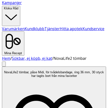
Kampanjer
Kloka Råd
Varumärken
Kundklubb
Tjänster
Hitta apotek
Kundservice
Mina Recept
Hem
/
Sökbar, ej köpb, ej kat
/
NovaLife2 tömbar
NovaLife2 tömbar, påse Midi, för tvådelsbandage, ring 36 mm, 30 styck
har tagits bort från mina favoriter